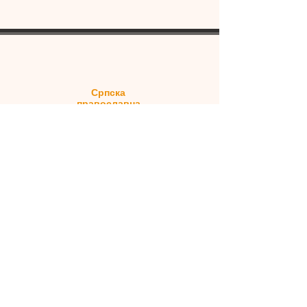
Српска
православна
црква
Свети Лазар
Саборна црква
14 Ренвицк Ст
Александрија НСВ 2015
© 2023 би Сербиан Ортходок Поносно
створено са
Вик.цом