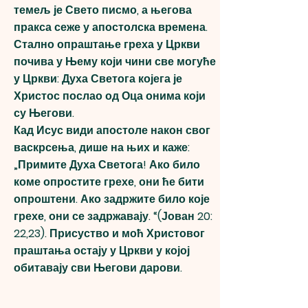
темељ је Свето писмо, а његова
пракса сеже у апостолска времена.
Стално опраштање греха у Цркви
почива у Њему који чини све могуће
у Цркви: Духа Светога којега је
Христос послао од Оца онима који
су Његови.
Кад Исус види апостоле након свог
васкрсења, дише на њих и каже:
„Примите Духа Светога! Ако било
коме опростите грехе, они ће бити
опроштени. Ако задржите било које
грехе, они се задржавају. “(Јован 20:
22,23). Присуство и моћ Христовог
праштања остају у Цркви у којој
обитавају сви Његови дарови.