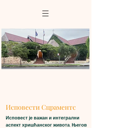
Исповести Сцраментс
Исповест је важан и интегрални
аспект хришћанског живота. Његов