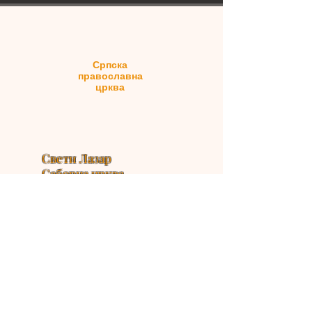
Српска
православна
црква
Свети Лазар
Саборна црква
14 Ренвицк Ст
Александрија НСВ 2015
© 2023 би Сербиан Ортходок Поносно
створено са
Вик.цом